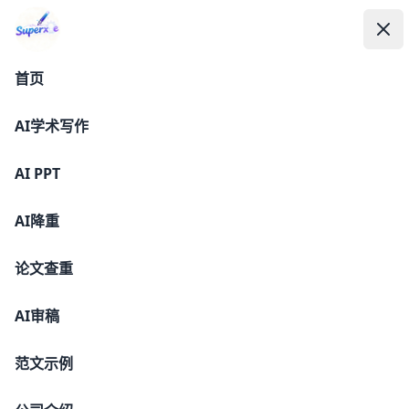
AI PPT
SuperXie论文-AI论文写作与降AI率平台
SuperXie论文-AI论文写作与降AI率平
SuperXie论文-AI论文写作与降AI率平台
打
关
台
首页
AI学术写作
AI PPT
AI降重
SuperXie—PPT
论文查重
输入您的内容主题，让AI为您一站式服务到底！
AI审稿
https://lw.superxie.com/ppt
范文示例
产品中心
友情链接